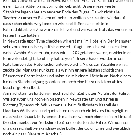
Richtige Antwort war dann Newcastle upen Tyne. Die Fahrräder wurden in
einem Extra-Abteil ganz vorn untergebracht. Unsere reservierten
Sitzplätze lagen aber am anderen Ende des Zuges. Da wir nicht alle
Taschen zu unseren Plätzen mitnehmen wollten, vertrauten wir darauf,
dass schon nichts wegkommen wird und ließen das meiste im
Fahrradabteil. Der Zug war ziemlich voll und wir waren froh, das wir unsere
festen Plätze hatten.
In Newcastle upon Tyne checkten wir erst mal im Hotel ein. Der Manager –
sehr vornehm und very british dressed – fragte uns als erstes nach dem
woher/wohin. Als er erfuhr, dass wir LEJOG gefahren waren, erwiderte er
formvollendet: „I take off my hat to you!“ Unsere Räder wurden in den
Katakomben des Hotel sicher untergebracht. Als es zur Bezahlung ging,
zuckte der Manager nur kurz, als wir ihm unsere letzten schottischen
Pfundnoten überreichten und nahm sie mit einem Lächeln an. Nach einem
kleinem Standrundgang gönnten uns noch eine Pizza und dann ab ins
kuschelige Hotelbett.
Am nächsten Tag hatten wir noch reichlich Zeit bis zur Abfahrt der Fähre.
Wir schauten uns noch ein bisschen in Newcastle um und fuhren in
Richtung Tynemouth. Wir kamen u.a. beim östlichstem Kastell des
Hadrians Wall vorbei und quetschten uns durch ein letztes Drängelgitter
massivster Bauart. In Tynemouth machten wir noch einen kleinen Einkauf
(Sonderangebot von Yorkshire Tea) und enterten die Fähre. Wir gönnten
uns das reichhaltige skandinavische Buffet der Color-Lines und wie üblich
noch ein paar Biere zum Abschluß.