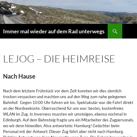
Suchen
Immer mal wieder auf dem Rad unterwegs
ZUM
INHALT
SPRINGEN
LEJOG – DIE HEIMREISE
Nach Hause
Nach dem letztem Frühstück vor dem Zelt konnten wir dies ziemlich
trocken verpacken und machten uns auf den Weg zum nahe gelegenen
Bahnhof. Gegen 10:00 Uhr fuhren wir los. Spektakulär war die Fahrt direkt
an der Nordseeküste. Überraschend für uns war: bestes, kostenfreies
WLAN im Zug. In Inverness mussten wir umsteigen, ebenso nochmal in
Edinburgh. Auf dem Bahnsteig fragte uns ein Mitarbeiter des Zugpersonals,
wo wir denn hinwollen. Alva antwortete: Hamburg! Gelächter beim
Personal mit der Antwort: Dieser Zug fährt aber nicht nach Hamburg.