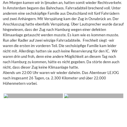
Am Morgen kamen wir in Ijmuden an, hatten somit wieder Rechtsverkehr.
In Amsterdam begann das Bahnchaos. Fahrradabteil brechend voll. Unter
anderem eine sechsköpfige Familie aus Deutschland mit fünf Fahrrädern
und zwei Anhängern. Mit Verspätung kam der Zug in Osnabrück an. Der
Anschlusszug hatte ebenfalls Verspätung. Über Lautsprecher wurde darauf
hingewiesen, dass der Zug nach Hamburg wegen einer defekten
Klimaanlage getauscht werden musste. Es kam wie es kommen musste.
Run aller Radler auf zwei winzige Fahrradabteile. Frechheit siegt -wir
waren die ersten im vorderen Teil. Die sechsköpfige Familie kam leider
nicht mit. Allerdings hatten sie auch keine Reservierung für den IC. Wir
waren drin und froh, denn eine andere Möglichkeit an diesem Tag noch
nach Hamburg zu kommen, hätte es nicht gegeben. Da störte denn auch
nicht, dass dieser Zug keine Klimaanlage hatte.
Abends um 22:00 Uhr waren wir wieder daheim. Das Abenteuer LEJOG
nach insgesamt 26 Tagen, ca. 2.300 Kilometer und über 22.000
Höhenmetern vorbei.