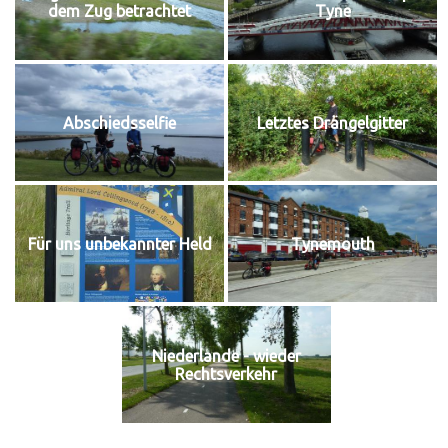
dem Zug betrachtet
Tyne
Abschiedsselfie
Letztes Drängelgitter
Für uns unbekannter Held
Tynemouth
Niederlande - wieder
Rechtsverkehr