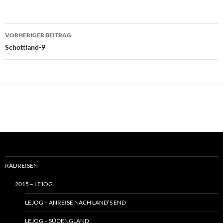
Beitragsnavigation
VORHERIGER BEITRAG
Schottland-9
RADREISEN
2015 – LEJOG
LEJOG – ANREISE NACH LAND’S END
LEJOG – SÜDENGLAND